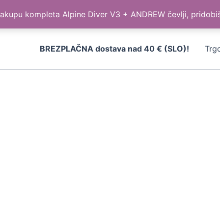
kupu kompleta Alpine Diver V3 + ANDREW čevlji, pridobi
BREZPLAČNA dostava nad 40 € (SLO)!
Trg