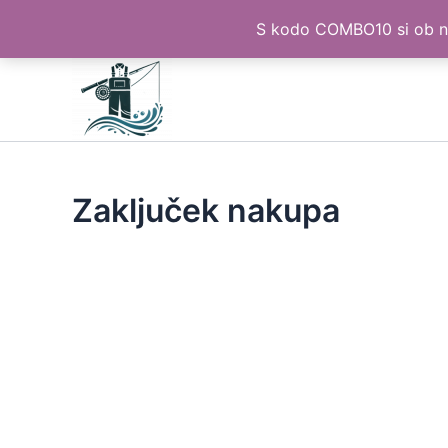
S kodo COMBO10 si ob na
Skip
to
content
Zaključek nakupa