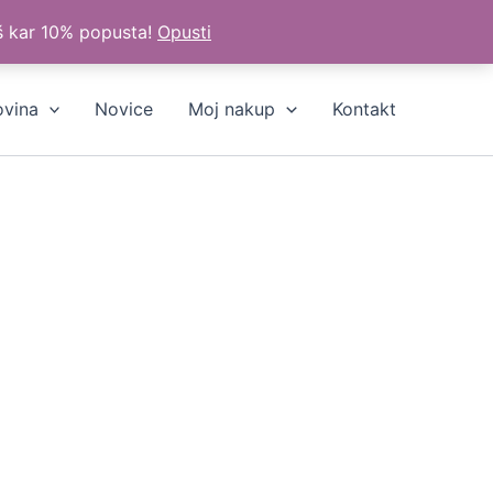
š kar 10% popusta!
Opusti
ovina
Novice
Moj nakup
Kontakt