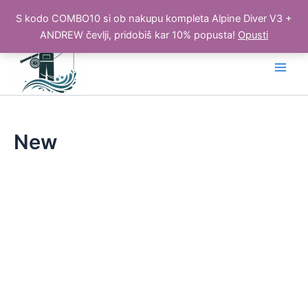
S kodo COMBO10 si ob nakupu kompleta Alpine Diver V3 +
ANDREW čevlji, pridobiš kar 10% popusta!
Opusti
Skip
to
Main
content
Men
New